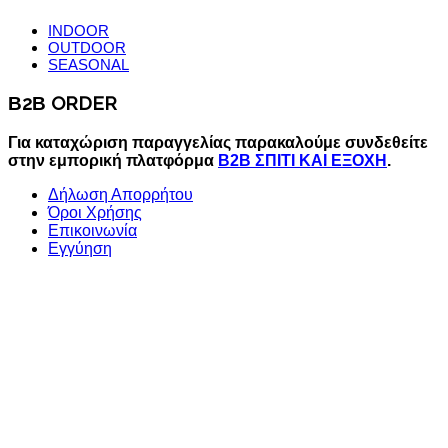
INDOOR
OUTDOOR
SEASONAL
Β2Β ORDER
Για καταχώριση παραγγελίας παρακαλούμε συνδεθείτε
στην εμπορική πλατφόρμα
B2B ΣΠΙΤΙ ΚΑΙ ΕΞΟΧΗ
.
Δήλωση Απορρήτου
Όροι Χρήσης
Επικοινωνία
Εγγύηση
©2015 homeandcamp.gr
Με κάθε νόμιμη επιφύλαξη