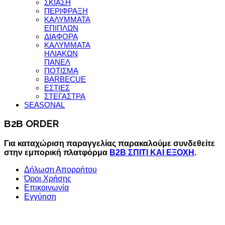
ΣΚΙΑΣΗ
ΠΕΡΙΦΡΑΞΗ
ΚΑΛΥΜΜΑΤΑ
ΕΠΙΠΛΩΝ
ΔΙΑΦΟΡΑ
ΚΑΛΥΜΜΑΤΑ
ΗΛΙΑΚΩΝ
ΠΑΝΕΛ
ΠΟΤΙΣΜΑ
BARBECUE
ΕΣΤΙΕΣ
ΣΤΕΓΑΣΤΡΑ
SEASONAL
Β2Β ORDER
Για καταχώριση παραγγελίας παρακαλούμε συνδεθείτε
στην εμπορική πλατφόρμα
B2B ΣΠΙΤΙ ΚΑΙ ΕΞΟΧΗ
.
Δήλωση Απορρήτου
Όροι Χρήσης
Επικοινωνία
Εγγύηση
©2015 homeandcamp.gr
Με κάθε νόμιμη επιφύλαξη